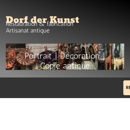
Dorf der Kunst
Restauration & fabrication
Artisanat antique
Portrait | Décoration |
Copie antique
R